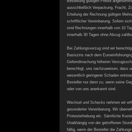
Bestellung gültigen Preise angenomme
ausschließlich Verpackung, Fracht, Zo
Erteilung der Rechnung gültigen Mehr
schriftlicher Vereinbarung. Sofern sic
sind Rechnungen innerhalb von 10 T
innerhalb 30 Tagen ohne Abzug zahlba
Bei Zahlungsverzug sind wir berechti
Basiszins nach dem Euroeinführungsge
Geltendmachung höheren Verzugsschad
berechtigt, uns nachzuweisen, dass u
wesentlich geringerer Schaden entst
Besteller nur dann zu, wenn seine Geg
oder von uns anerkannt sind.
Wechsel und Schecks nehmen wir erfü
gesonderter Vereinbarung. Wir überneh
Protesterhebung etc. Sämtliche Kost
Unabhängig von der getroffenen Stun
fällig, wenn der Besteller die Zahlun