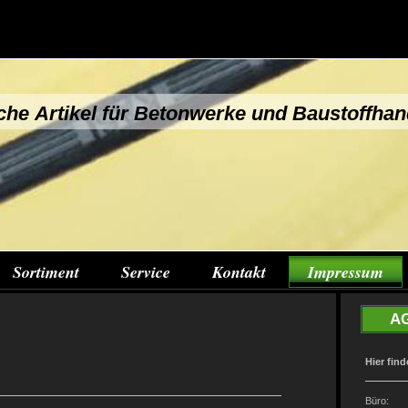
che Artikel für Betonwerke und Baustoffhan
Sortiment
Service
Kontakt
Impressum
A
Hier find
Bür