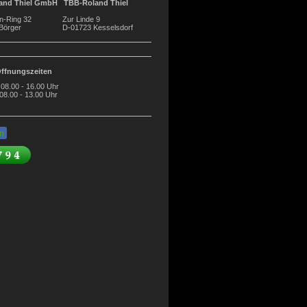
and Thiel GmbH TBB-Roland Thiel
tein-Ring 32 Zur Linde 9
4 Börger D-01723 Kesselsdorf
ffnungszeiten
 08.00 - 16.00 Uhr
00 - 13.00 Uhr
n