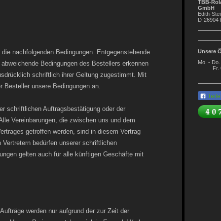
TBB-Rol
GmbH
Edith-S
D-2690
ich die nachfolgenden Bedingungen. Entgegenstehende
Unsere Ö
Mo. - Do.
 abweichende Bedingungen des Bestellers erkennen
Fr. 08.
usdrücklich schriftlich ihrer Geltung zugestimmt. Mit
er Besteller unsere Bedingungen an.
Teile
er schriftlichen Auftragsbestätigung oder der
 Alle Vereinbarungen, die zwischen uns und dem
rtrages getroffen werden, sind in diesem Vertrag
 Vertretern bedürfen unserer schriftlichen
ngen gelten auch für alle künftigen Geschäfte mit
 Aufträge werden nur aufgrund der zur Zeit der