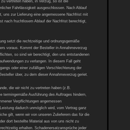
 zu vertreten haben, in Verzug, so ist die
licher Fahrlässigkeit ausgeschlossen. Nach Ablauf
htet, uns zur Lieferung eine angemessene Nachfrist mit
 nach fruchtlosem Ablauf der Nachfrist berechtigt,
htung setzt die rechtzeitige und ordnungsgemäße
ellers voraus. Kommt der Besteller in Annahmeverzug
flichten, so sind wir berechtigt, den uns entstandenen
aufwendungen zu verlangen. In diesem Fall geht
rgangs oder einer zufälligen Verschlechterung der
esteller über, zu dem dieser Annahmeverzug geriet.
de, die wir nicht zu vertreten haben (z.B.
die termingemäße Ausführung des Auftrages hindern,
nommener Verpflichtungen angemessen
Leistung dadurch unmöglich wird, vom Vertrag ganz
iche gilt, wenn wir von unseren Zulieferern das für die
er dort bestellte Material aus von uns nicht zu
 rechtzeitig erhalten. Schadenersatzansprüche jeder