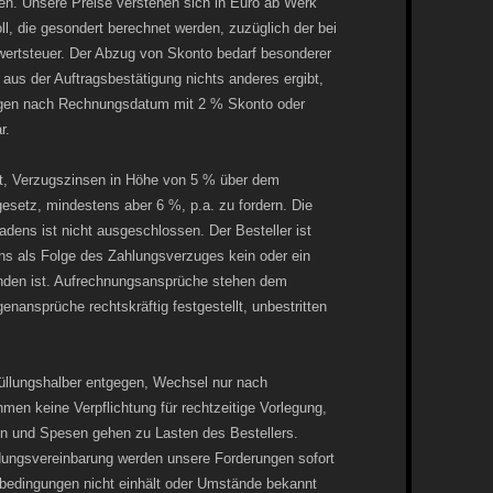
n. Unsere Preise verstehen sich in Euro ab Werk
ll, die gesondert berechnet werden, zuzüglich der bei
wertsteuer. Der Abzug von Skonto bedarf besonderer
h aus der Auftragsbestätigung nichts anderes ergibt,
agen nach Rechnungsdatum mit 2 % Skonto oder
r.
gt, Verzugszinsen in Höhe von 5 % über dem
setz, mindestens aber 6 %, p.a. zu fordern. Die
ens ist nicht ausgeschlossen. Der Besteller ist
ns als Folge des Zahlungsverzuges kein oder ein
anden ist. Aufrechnungsansprüche stehen dem
enansprüche rechtskräftig festgestellt, unbestritten
llungshalber entgegen, Wechsel nur nach
men keine Verpflichtung für rechtzeitige Vorlegung,
en und Spesen gehen zu Lasten des Bestellers.
dungsvereinbarung werden unsere Forderungen sofort
gsbedingungen nicht einhält oder Umstände bekannt