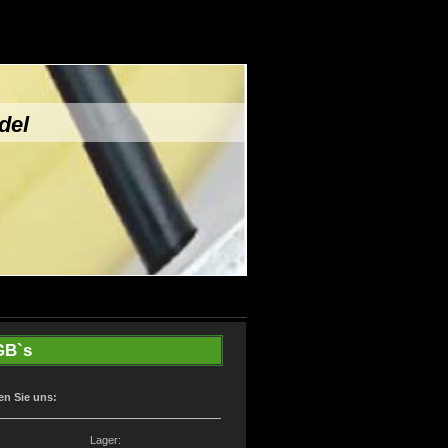
del
GB`s
en Sie uns:
o: Lager: